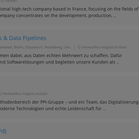
Vollzeit
tional high-tech company based in France, focusing on the fields of
company concentrates on the development, production, ..
s & Data Pipelines
esweit, Berlin, Düsseldorf, Heidelberg, Ulm
|
Homeoffice möglich,Vollzeit
hmen dabei, aus Daten echten Mehrwert zu schaffen. Dafür
und Softwarelösungen und begleiten unsere Kunden als ..
Homeoffice möglich,Vollzeit
thodenbereich der PPI-Gruppe – und ein Team, das Digitalisierung
oderne Technologien und echte Leidenschaft für ..
/d)