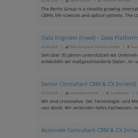
06.08.2026
|
Bertin GmbH
|
Frankfurt am Main
|
The Bertin Group is a steadily growing interna
CBRN, life sciences and optical systems. The 
Data Engineer (mwd) – Data Platform
06.08.2026
|
HMS Analytical Software GmbH
|
bund
Seit über 35 Jahren unterstützen wir Unterne
entwickeln wir maßgeschneiderte Daten-, KI- 
Senior Consultant CRM & CX (m/w/d)
05.08.2026
|
crossnative GmbH
|
bundesweit
|
Wir sind crossnative. Der Technologie- und Me
neu denkt. Wir verbinden tiefes Fachwissen, m
Associate Consultant CRM & CX (m/w