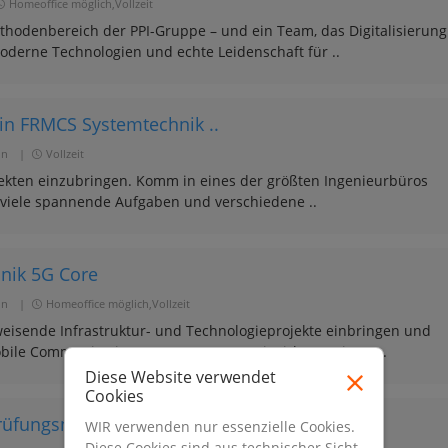
Homeoffice möglich,Vollzeit
thodenbereich der PPI-Gruppe – und ein Team, das Digitalisierung
oderne Technologien und echte Leidenschaft für ..
in FRMCS Systemtechnik ..
in
|
Vollzeit
rojekten einzubringen. Komm in eines der größten Ingenieurbüros
 viele spannende Aufgaben und verschiedene ..
nik 5G Core
in
|
Homeoffice möglich,Vollzeit
eisende Infrastruktur- und Technologieprojekte einbringen und
obile Communication System (FRMCS) mitwirken. Bei uns ..
Diese Website verwendet
Cookies
rüfungsnahe Beratung / ..
WIR verwenden nur essenzielle Cookies.
Diese Cookies sind aus technischer Sicht