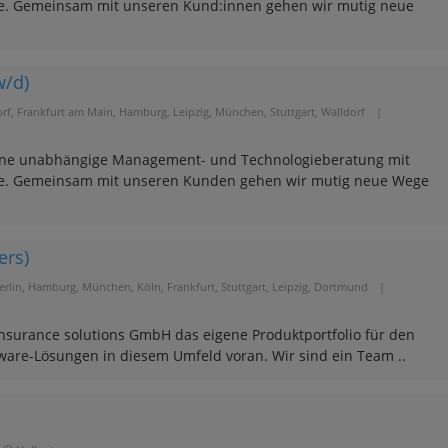
te. Gemeinsam mit unseren Kund:innen gehen wir mutig neue
w/d)
orf, Frankfurt am Main, Hamburg, Leipzig, München, Stuttgart, Walldorf
|
t eine unabhängige Management- und Technologieberatung mit
te. Gemeinsam mit unseren Kunden gehen wir mutig neue Wege
ers)
erlin, Hamburg, München, Köln, Frankfurt, Stuttgart, Leipzig, Dortmund
|
insurance solutions GmbH das eigene Produktportfolio für den
tware-Lösungen in diesem Umfeld voran. Wir sind ein Team ..