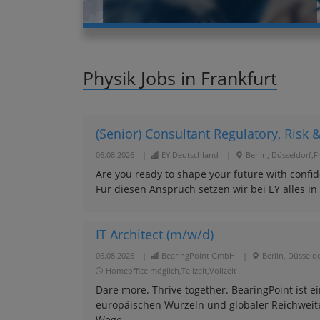
Physik Jobs in Frankfurt
(Senior) Consultant Regulatory, Risk 
06.08.2026
|
EY Deutschland
|
Berlin, Düsseldorf,
Are you ready to shape your future with conf
Für diesen Anspruch setzen wir bei EY alles in
IT Architect (m/w/d)
06.08.2026
|
BearingPoint GmbH
|
Berlin, Düsseld
Homeoffice möglich,Teilzeit,Vollzeit
Dare more. Thrive together. BearingPoint is
europäischen Wurzeln und globaler Reichwei
Wege ..