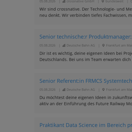
05.08.2026
|
crossnative GmbH
|
bundesweit
|
Wir sind crossnative. Der Technologie- und Me
neu denkt. Wir verbinden tiefes Fachwissen, m
Senior technische:r Produktmanager:
05.08.2026
|
Deutsche Bahn AG
|
Frankfurt am Ma
Dir ist es wichtig, deine eigenen Ideen bei P
Deutschlands. Bei uns im Team erwarten dich
Senior Referent:in FRMCS Systemtech
05.08.2026
|
Deutsche Bahn AG
|
Frankfurt am Ma
Du möchtest deine eigenen Ideen in zukunftsw
aktiv an der Einführung des Future Railway M
Praktikant Data Science im Bereich p