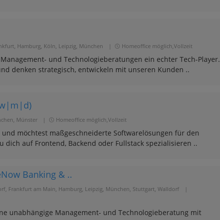
ankfurt, Hamburg, Köln, Leipzig, München
|
Homeoffice möglich,Vollzeit
n Management- und Technologieberatungen ein echter Tech-Player.
nd denken strategisch, entwickeln mit unseren Kunden ..
 (w|m|d)
nchen, Münster
|
Homeoffice möglich,Vollzeit
n und möchtest maßgeschneiderte Softwarelösungen für den
u dich auf Frontend, Backend oder Fullstack spezialisieren ..
ceNow Banking & ..
orf, Frankfurt am Main, Hamburg, Leipzig, München, Stuttgart, Walldorf
|
t eine unabhängige Management- und Technologieberatung mit