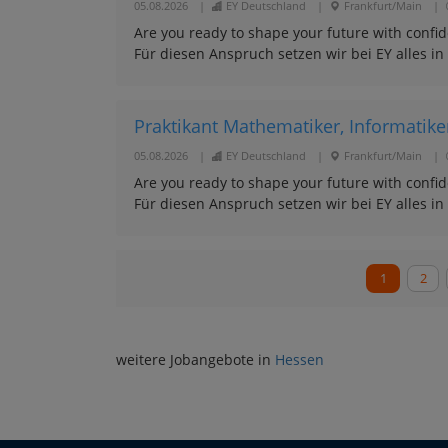
05.08.2026
|
EY Deutschland
|
Frankfurt/Main
|
Are you ready to shape your future with conf
Für diesen Anspruch setzen wir bei EY alles in
Praktikant Mathematiker, Informatiker,
05.08.2026
|
EY Deutschland
|
Frankfurt/Main
|
Are you ready to shape your future with conf
Für diesen Anspruch setzen wir bei EY alles in
1
2
weitere Jobangebote in
Hessen