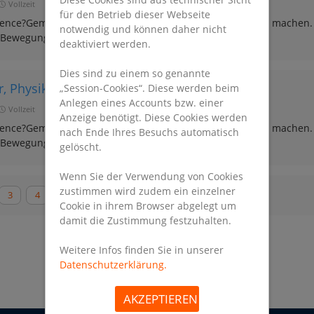
Vollzeit
für den Betrieb dieser Webseite
idence?Gemeinsam die Welt jeden Tag ein bisschen besser machen.
notwendig und können daher nicht
 Bewegung und gehen als Team „all in". Schließlich ..
deaktiviert werden.
Dies sind zu einem so genannte
 Physiker - ..
„Session-Cookies“. Diese werden beim
Anlegen eines Accounts bzw. einer
Vollzeit
Anzeige benötigt. Diese Cookies werden
idence?Gemeinsam die Welt jeden Tag ein bisschen besser machen.
nach Ende Ihres Besuchs automatisch
 Bewegung und gehen als Team „all in". Schließlich ..
gelöscht.
Wenn Sie der Verwendung von Cookies
zustimmen wird zudem ein einzelner
3
4
5
...
7
Cookie in ihrem Browser abgelegt um
damit die Zustimmung festzuhalten.
Weitere Infos finden Sie in unserer
Datenschutzerklärung.
AKZEPTIEREN