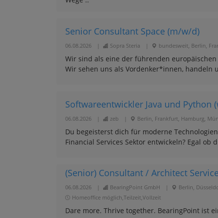
Senior Consultant Space (m/w/d)
06.08.2026
|
Sopra Steria
|
bundesweit, Berlin, Fr
Wir sind als eine der führenden europäische
Wir sehen uns als Vordenker*innen, handeln u
Softwareentwickler Java und Python
06.08.2026
|
zeb
|
Berlin, Frankfurt, Hamburg, Mü
Du begeisterst dich für moderne Technologie
Financial Services Sektor entwickeln? Egal ob d
(Senior) Consultant / Architect Servi
06.08.2026
|
BearingPoint GmbH
|
Berlin, Düsseld
Homeoffice möglich,Teilzeit,Vollzeit
Dare more. Thrive together. BearingPoint is