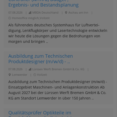
Ergebnis- und Bestandsplanung
07.08.2026
|
MBDA Deutschland
|
Aschau am Inn
|
Homeoffice möglich,Vollzeit
Als führendes deutsches System­­haus für Luft­ver­tei­
digung, Lenk­flug­körper und Laser­techno­logie entwickeln
wir heute die Lösungen gegen die Bedrohungen von
morgen und bringen ..
Ausbildung zum Technischen
Produktdesigner (m/w/d) - ..
07.08.2026
|
Lürssen Werft Bremen GmbH & Co. KG
|
Lemwerder
|
Vollzeit
Ausbildung zum Technischen Produktdesigner (m/w/d) -
Einsatzgebiet Maschinen- und Anlagenkonstruktion Ab
August 2027 bei der Lürssen Werft Bremen GmbH & Co.
KG am Standort Lemwerder In über 150 Jahren ..
Qualitätsprüfer Optikteile im