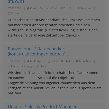
(m/w/d)
07.08.2026
|
Clarios Germany GmbH & Co. KG
|
Zwickau
|
Vollzeit
Du möchtest naturwissenschaftliche Prozesse verstehen,
mit modernen Analysegeräten arbeiten und einen
wichtigen Beitrag zur Qualitätssicherung leisten? Dann
starte deine berufliche Zukunft bei Clarios – ..
Bauzeichner / Bautechniker
(konstruktiver Ingenieurbau) ..
07.08.2026
|
MFP Ingenieurgesellschaft mbH
|
München
|
Homeoffice möglich,Vollzeit
Wir sind ein Team aus leidenschaftlichen Planer*innen
im Bauwesen, das sich auf die Objekt- und
Tragwerksplanung von Ingenieurbauwerken aus dem
Fachgebiet des konstruktiven Ingenieurbaus spezialisiert
hat. Von ..
Head of Sales & Product Manager