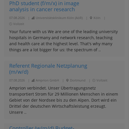
PhD student (f/m/x) in image
analysis in cancer research
07.08.2026
|
Universitätsklinikum Köln (AöR)
|
Köln
|
Vollzeit
Your future with us We are one of the leading university
hospitals in Germany and network research, teaching
and health care at the highest level. That's why many
things are a lot bigger for us: the spectrum of ..
Referent Regionale Netzplanung
(m/w/d)
07.08.2026
|
Amprion GmbH
|
Dortmund
|
Vollzeit
Amprion verbindet. Unser Übertragungsnetz
transportiert Strom für 29 Millionen Menschen in einem
Gebiet von der Nordsee bis zu den Alpen. Dort wird ein
Drittel der deutschen Wirtschaftsleistung erzeugt.
Unsere ..
Controller (w/m/d) Budget-,