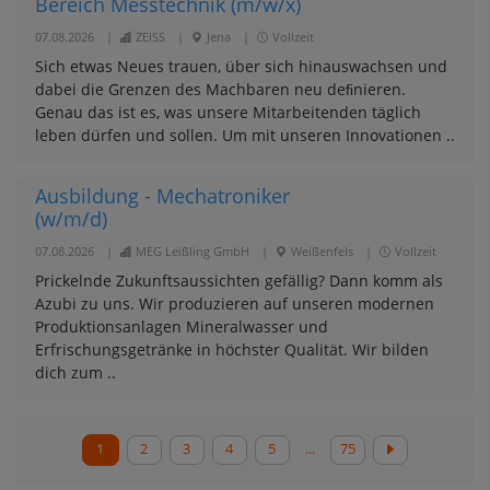
Bereich Messtechnik (m/w/x)
07.08.2026
|
ZEISS
|
Jena
|
Vollzeit
Sich etwas Neues trauen, über sich hinauswachsen und
dabei die Grenzen des Machbaren neu deﬁnieren.
Genau das ist es, was unsere Mitarbeitenden täglich
leben dürfen und sollen. Um mit unseren Innovationen ..
Ausbildung - Mechatroniker
(w/m/d)
07.08.2026
|
MEG Leißling GmbH
|
Weißenfels
|
Vollzeit
Prickelnde Zukunftsaussichten gefällig? Dann komm als
Azubi zu uns. Wir produzieren auf unseren modernen
Produktionsanlagen Mineralwasser und
Erfrischungsgetränke in höchster Qualität. Wir bilden
dich zum ..
1
2
3
4
5
...
75