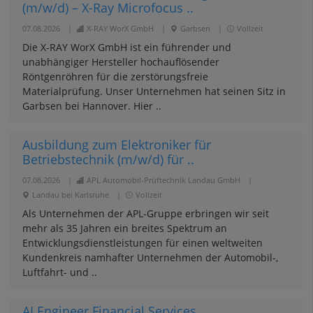
(m/w/d) – X-Ray Microfocus ..
07.08.2026
|
X-RAY WorX GmbH
|
Garbsen
|
Vollzeit
Die X-RAY WorX GmbH ist ein führender und
unabhängiger Hersteller hochauflösender
Röntgenröhren für die zerstörungsfreie
Materialprüfung. Unser Unternehmen hat seinen Sitz in
Garbsen bei Hannover. Hier ..
Ausbildung zum Elektroniker für
Betriebstechnik (m/w/d) für ..
07.08.2026
|
APL Automobil-Prüftechnik Landau GmbH
|
Landau bei Karlsruhe
|
Vollzeit
Als Unternehmen der APL-Gruppe erbringen wir seit
mehr als 35 Jahren ein breites Spektrum an
Entwicklungsdienstleistungen für einen weltweiten
Kundenkreis namhafter Unternehmen der Automobil-,
Luftfahrt- und ..
AI Engineer Financial Services