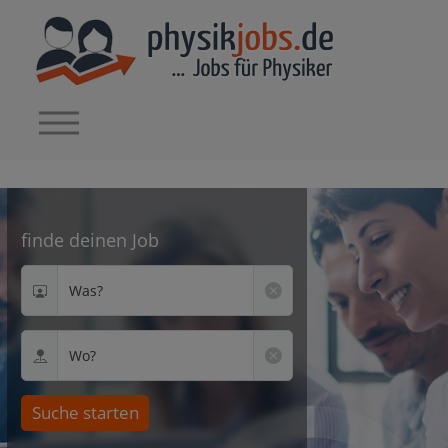
finde deinen Job
Was?
Wo?
Suche starten