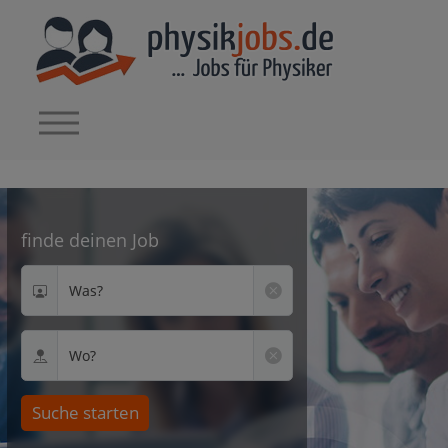
finde deinen Job
Was?
Wo?
Suche starten