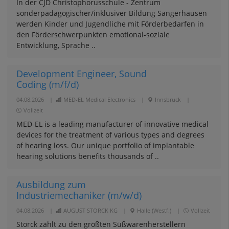
In der CJD Christophorusschule - Zentrum
sonderpädagogischer/inklusiver Bildung Sangerhausen
werden Kinder und Jugendliche mit Förderbedarfen in
den Förderschwerpunkten emotional-soziale
Entwicklung, Sprache ..
Development Engineer, Sound
Coding (m/f/d)
04.08.2026
|
MED-EL Medical Electronics
|
Innsbruck
|
Vollzeit
MED-EL is a leading manufacturer of innovative medical
devices for the treatment of various types and degrees
of hearing loss. Our unique portfolio of implantable
hearing solutions benefits thousands of ..
Ausbildung zum
Industriemechaniker (m/w/d)
04.08.2026
|
AUGUST STORCK KG
|
Halle (Westf.)
|
Vollzeit
Storck zählt zu den größten Süßwarenherstellern