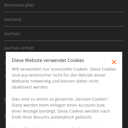
Rheinland-pfalz
Saarland
Sachsen
Sachsen-Anhalt
Diese Website verwendet Cookies
Schleswig-Holstein
WIR verwenden nur essenzielle Cookies. Diese Cookies
sind aus technischer Sicht für den Betrieb dieser
Thüringen
Webseite notwendig und können daher nicht
deaktiviert werden.
Physikjobs in
Dies sind zu einem so genannte „Session-Cookies“.
Diese werden beim Anlegen eines Accounts bzw.
einer Anzeige benötigt. Diese Cookies werden nach
Berlin
Ende Ihres Besuchs automatisch gelöscht.