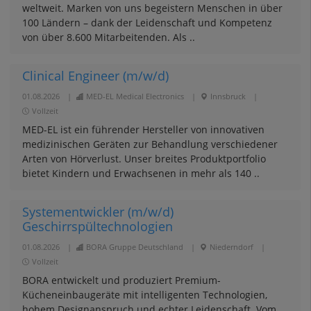
weltweit. Marken von uns begeistern Menschen in über
100 Ländern – dank der Leidenschaft und Kompetenz
von über 8.600 Mitarbeitenden. Als ..
Clinical Engineer (m/w/d)
01.08.2026
|
MED-EL Medical Electronics
|
Innsbruck
|
Vollzeit
MED-EL ist ein führender Hersteller von innovativen
medizinischen Geräten zur Behandlung verschiedener
Arten von Hörverlust. Unser breites Produktportfolio
bietet Kindern und Erwachsenen in mehr als 140 ..
Systementwickler (m/w/d)
Geschirrspültechnologien
01.08.2026
|
BORA Gruppe Deutschland
|
Niederndorf
|
Vollzeit
BORA entwickelt und produziert Premium-
Kücheneinbaugeräte mit intelligenten Technologien,
hohem Designanspruch und echter Leidenschaft. Vom