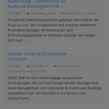
Ausbildung - Elektroniker für
Automatisierungstechnik ..
07.08.2026
|
MEG Leißling GmbH
|
Weißenfels
|
Vollzeit
Prickelnde Zukunftsaussichten gefällig? Dann komm als
Azubi zu uns. Wir produzieren auf unseren modernen
Produktionsanlagen Mineralwasser und
Erfrischungsgetränke in höchster Qualität. Wir bilden
dich zum ..
Advisor (m/w/d) Quantitative
Solutions
07.08.2026
|
ODDO BHF SE
|
Frankfurt am Main
|
Homeoffice möglich,Vollzeit
ODDO BHF ist eine unabhängige europäische
Finanzgruppe, die sich auf Private Wealth Management,
Asset Management und Corporate & Investment Banking
spezialisiert hat. Mit Wurzeln in Frankreich und
Deutschland ..