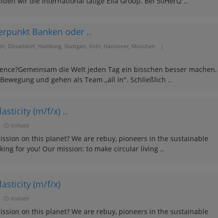
den wir die international tätige Elia Group. Bei 50Hertz ..
erpunkt Banken oder ..
ain, Düsseldorf, Hamburg, Stuttgart, Köln, Hannover, München
|
idence?Gemeinsam die Welt jeden Tag ein bisschen besser machen.
 Bewegung und gehen als Team „all in". Schließlich ..
sticity (m/f/x) ..
|
Vollzeit
ssion on this planet? We are rebuy, pioneers in the sustainable
ing for you! Our mission: to make circular living ..
asticity (m/f/x)
|
Vollzeit
ssion on this planet? We are rebuy, pioneers in the sustainable