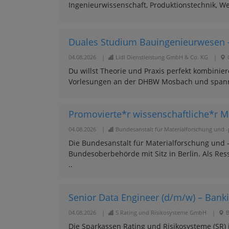
Ingenieurwissenschaft, Produktionstechnik, Wer
Duales Studium Bauingenieurwesen -
04.08.2026
|
Lidl Dienstleistung GmbH & Co. KG
|
Du willst Theorie und Praxis perfekt kombinie
Vorlesungen an der DHBW Mosbach und spannen
Promovierte*r wissenschaftliche*r Mi
04.08.2026
|
Bundesanstalt für Materialforschung und 
Die Bundesanstalt für Materialforschung und -
Bundesoberbehörde mit Sitz in Berlin. Als Re
..
Senior Data Engineer (d/m/w) – Bankin
04.08.2026
|
S Rating und Risikosysteme GmbH
|
B
Die Sparkassen Rating und Risikosysteme (SR) i