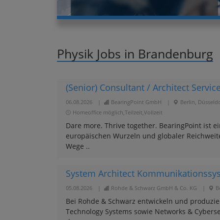
Physik Jobs in Brandenburg
(Senior) Consultant / Architect Servi
06.08.2026
|
BearingPoint GmbH
|
Berlin, Düsseld
Homeoffice möglich,Teilzeit,Vollzeit
Dare more. Thrive together. BearingPoint is
europäischen Wurzeln und globaler Reichwei
Wege ..
System Architect Kommunikationssy
05.08.2026
|
Rohde & Schwarz GmbH & Co. KG
|
B
Bei Rohde & Schwarz entwickeln und produzie
Technology Systems sowie Networks & Cybersecu