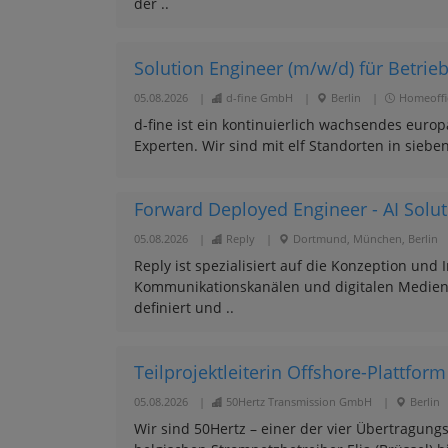
der ..
Solution Engineer (m/w/d) für Betrieb 
05.08.2026
|
d-fine GmbH
|
Berlin
|
Homeoffic
d-fine ist ein kontinuierlich wachsendes eur
Experten. Wir sind mit elf Standorten in sieb
Forward Deployed Engineer - AI Solu
05.08.2026
|
Reply
|
Dortmund, München, Berlin
Reply ist spezialisiert auf die Konzeption un
Kommunikationskanälen und digitalen Medien 
definiert und ..
Teilprojektleiterin Offshore-Plattfor
05.08.2026
|
50Hertz Transmission GmbH
|
Berlin
Wir sind 50Hertz – einer der vier Übertragun