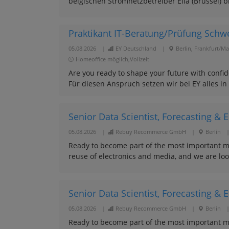
belgischen Stromnetzbetreiber Elia (Brüssel) bil
Praktikant IT-Beratung/Prüfung Schw
05.08.2026
|
EY Deutschland
|
Berlin, Frankfurt/M
Homeoffice möglich,Vollzeit
Are you ready to shape your future with conf
Für diesen Anspruch setzen wir bei EY alles in
Senior Data Scientist, Forecasting & Ela
05.08.2026
|
Rebuy Recommerce GmbH
|
Berlin
Ready to become part of the most important mi
reuse of electronics and media, and we are look
Senior Data Scientist, Forecasting & El
05.08.2026
|
Rebuy Recommerce GmbH
|
Berlin
Ready to become part of the most important mi