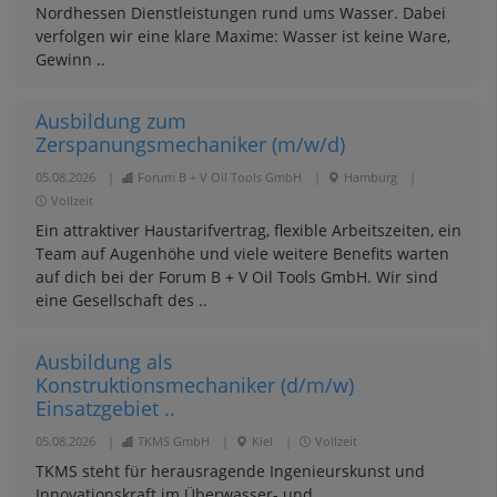
Nordhessen Dienstleistungen rund ums Wasser. Dabei
verfolgen wir eine klare Maxime: Wasser ist keine Ware,
Gewinn ..
Ausbildung zum
Zerspanungsmechaniker (m/w/d)
05.08.2026
|
Forum B + V Oil Tools GmbH
|
Hamburg
|
Vollzeit
Ein attraktiver Haus­tarifvertrag, flexible Arbeits­zeiten, ein
Team auf Augen­höhe und viele weitere Bene­fits warten
auf dich bei der Forum B + V Oil Tools GmbH. Wir sind
eine Gesell­schaft des ..
Ausbildung als
Konstruktionsmechaniker (d/m/w)
Einsatzgebiet ..
05.08.2026
|
TKMS GmbH
|
Kiel
|
Vollzeit
TKMS steht für herausragende Ingenieurskunst und
Innovationskraft im Überwasser- und