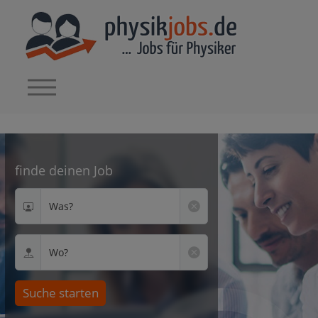
finde deinen Job
Was?
Wo?
Suche starten