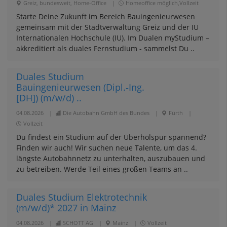
Greiz, bundesweit, Home-Office
|
Homeoffice möglich,Vollzeit
Starte Deine Zukunft im Bereich Bauingenieurwesen
gemeinsam mit der Stadtverwaltung Greiz und der IU
Internationalen Hochschule (IU). Im Dualen myStudium –
akkreditiert als duales Fernstudium - sammelst Du ..
Duales Studium
Bauingenieurwesen (Dipl.‑Ing.
[DH]) (m/w/d) ..
04.08.2026
|
Die Autobahn GmbH des Bundes
|
Fürth
|
Vollzeit
Du findest ein Studium auf der Überholspur spannend?
Finden wir auch! Wir suchen neue Talente, um das 4.
längste Autobahn­netz zu unterhalten, auszubauen und
zu betreiben. Werde Teil eines großen Teams an ..
Duales Studium Elektrotechnik
(m/w/d)* 2027 in Mainz
04.08.2026
|
SCHOTT AG
|
Mainz
|
Vollzeit