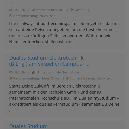
..
05.08.2026
|
Mercedes-Benz AG
|
Rastatt
|
Homeoffice möglich,Vollzeit
Life is always about becoming… Im Leben geht es darum,
sich auf eine Reise zu begeben, um die beste Version
unseres zukünftigen Selbst zu werden. Während wir
Neues entdecken, stellen wir uns ..
Duales Studium Elektrotechnik
(B.Eng.) am virtuellen Campus - ..
05.08.2026
|
IU Internationale Hochschule
|
Neubrandenburg, Home-Office
|
Homeoffice möglich,Vollzeit
Starte Deine Zukunft im Bereich Elektrotechnik
gemeinsam mit der Techplan GmbH und der IU
Internationalen Hochschule (IU). Im Dualen myStudium –
akkreditiert als duales Fernstudium - sammelst Du Deine
..
Duales Studium