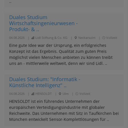
..
Duales Studium
Wirtschaftsingenieurwesen -
Produkt- & ..
04.08.2026
|
Lidl Stiftung & Co. KG
|
Neckarsulm
|
Vollzeit
Eine gute Idee war der Ursprung, ein erfolgreiches
Konzept ist das Ergebnis. Qualität zum guten Preis
möglichst vielen Menschen anbieten zu können treibt
uns an - mittlerweile weltweit, denn wir sind Lidl. ..
Duales Studium: "Informatik -
Künstliche Intelligenz" ..
04.08.2026
|
HENSOLDT
|
Ulm
|
Vollzeit
HENSOLDT ist ein führendes Unternehmen der
europäischen Verteidigungsindustrie mit globaler
Reichweite. Das Unternehmen mit Sitz in Taufkirchen bei
München entwickelt Sensor-Komplettlösungen für ..