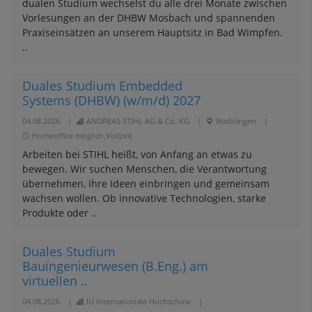
dualen Studium wechselst du alle drei Monate zwischen
Vorlesungen an der DHBW Mosbach und spannenden
Praxiseinsätzen an unserem Hauptsitz in Bad Wimpfen.
..
Duales Studium Embedded
Systems (DHBW) (w/m/d) 2027
04.08.2026
|
ANDREAS STIHL AG & Co. KG
|
Waiblingen
|
Homeoffice möglich,Vollzeit
Arbeiten bei STIHL heißt, von Anfang an etwas zu
bewegen. Wir suchen Menschen, die Verantwortung
übernehmen, ihre Ideen einbringen und gemeinsam
wachsen wollen. Ob innovative Technologien, starke
Produkte oder ..
Duales Studium
Bauingenieurwesen (B.Eng.) am
virtuellen ..
04.08.2026
|
IU Internationale Hochschule
|