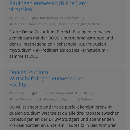
Bauingenieurwesen (B.Eng.) am
virtuellen ..
05.08.2026
|
IU Internationale Hochschule
|
Münster, Home-Office
|
Homeoffice möglich,Vollzeit
Starte Deine Zukunft im Bereich Bauingenieurwesen
gemeinsam mit der BODE Unternehmensgruppe und
der IU Internationalen Hochschule (IU). Im Dualen
myStudium – akkreditiert als duales Fernstudium -
sammelst Du ..
Duales Studium
Wirtschaftsingenieurwesen im
Facility ..
05.08.2026
|
Lidl Dienstleistung GmbH & Co. KG
|
Bad Wimpfen bei Heilbronn, Stuttgart
|
Vollzeit
Du willst Theorie und Praxis perfekt kombinieren? Im
dualen Studium wechselst du alle drei Monate zwischen
Vorlesungen an der DHBW Stuttgart und spannenden
Praxiseinsätzen an unserem Hauptsitz in Bad Wimpfen.