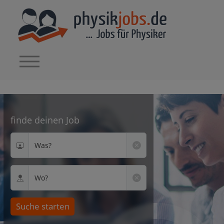
finde deinen Job
Was?
Wo?
Suche starten