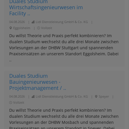
Duales Studium
Wirtschaftsingenieurwesen im
Facility ..
04.08.2026
|
Lidl Dienstleistung GmbH & Co. KG
|
Eggolsheim
|
Vollzeit
Du willst Theorie und Praxis perfekt kombinieren? Im
dualen Studium wechselst du alle drei Monate zwischen
Vorlesungen an der DHBW Stuttgart und spannenden
Praxiseinsätzen an unserem Standort Eggolsheim. Dabei
..
Duales Studium
Bauingenieurwesen -
Projektmanagement / ..
04.08.2026
|
Lidl Dienstleistung GmbH & Co. KG
|
Speyer
|
Vollzeit
Du willst Theorie und Praxis perfekt kombinieren? Im
dualen Studium wechselst du alle drei Monate zwischen
Vorlesungen an der DHBW Mosbach und spannenden
Praxiseinsätzen an unserem Standort in Speyer. Dabei ..