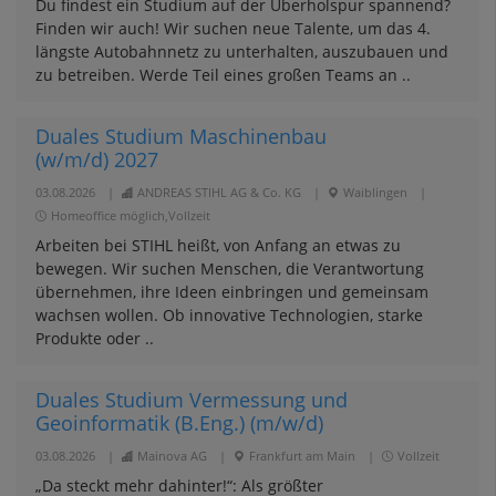
Du findest ein Studium auf der Überholspur spannend?
Finden wir auch! Wir suchen neue Talente, um das 4.
längste Autobahnnetz zu unterhalten, auszubauen und
zu betreiben. Werde Teil eines großen Teams an ..
Duales Studium Maschinenbau
(w/m/d) 2027
03.08.2026
|
ANDREAS STIHL AG & Co. KG
|
Waiblingen
|
Homeoffice möglich,Vollzeit
Arbeiten bei STIHL heißt, von Anfang an etwas zu
bewegen. Wir suchen Menschen, die Verantwortung
übernehmen, ihre Ideen einbringen und gemeinsam
wachsen wollen. Ob innovative Technologien, starke
Produkte oder ..
Duales Studium Vermessung und
Geoinformatik (B.Eng.) (m/w/d)
03.08.2026
|
Mainova AG
|
Frankfurt am Main
|
Vollzeit
„Da steckt mehr dahinter!“: Als größter