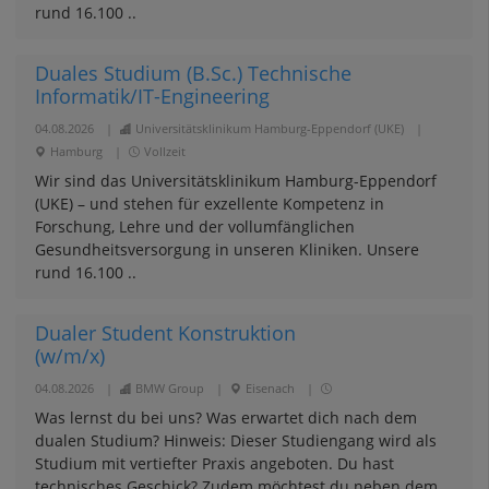
rund 16.100 ..
Duales Studium (B.Sc.) Technische
Informatik/IT-Engineering
04.08.2026
|
Universitätsklinikum Hamburg-Eppendorf (UKE)
|
Hamburg
|
Vollzeit
Wir sind das Universitätsklinikum Hamburg-Eppendorf
(UKE) – und stehen für exzellente Kompetenz in
Forschung, Lehre und der vollumfänglichen
Gesundheitsversorgung in unseren Kliniken. Unsere
rund 16.100 ..
Dualer Student Konstruktion
(w/m/x)
04.08.2026
|
BMW Group
|
Eisenach
|
Was lernst du bei uns? Was erwartet dich nach dem
dualen Studium? Hinweis: Dieser Studiengang wird als
Studium mit vertiefter Praxis angeboten. Du hast
technisches Geschick? Zudem möchtest du neben dem