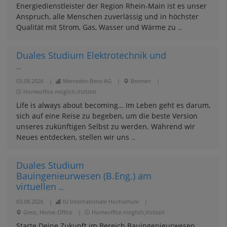
Energiedienstleister der Region Rhein-Main ist es unser
Anspruch, alle Menschen zuverlässig und in höchster
Qualität mit Strom, Gas, Wasser und Wärme zu ..
Duales Studium Elektrotechnik und
..
03.08.2026
|
Mercedes-Benz AG
|
Bremen
|
Homeoffice möglich,Vollzeit
Life is always about becoming… Im Leben geht es darum,
sich auf eine Reise zu begeben, um die beste Version
unseres zukünftigen Selbst zu werden. Während wir
Neues entdecken, stellen wir uns ..
Duales Studium
Bauingenieurwesen (B.Eng.) am
virtuellen ..
03.08.2026
|
IU Internationale Hochschule
|
Greiz, Home-Office
|
Homeoffice möglich,Vollzeit
Starte Deine Zukunft im Bereich Bauingenieurwesen