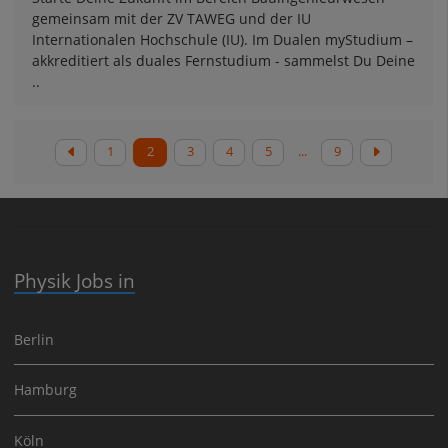
gemeinsam mit der ZV TAWEG und der IU
Internationalen Hochschule (IU). Im Dualen myStudium –
akkreditiert als duales Fernstudium - sammelst Du Deine
..
1
2
3
4
5
...
9
Physik Jobs in
Berlin
Hamburg
Köln