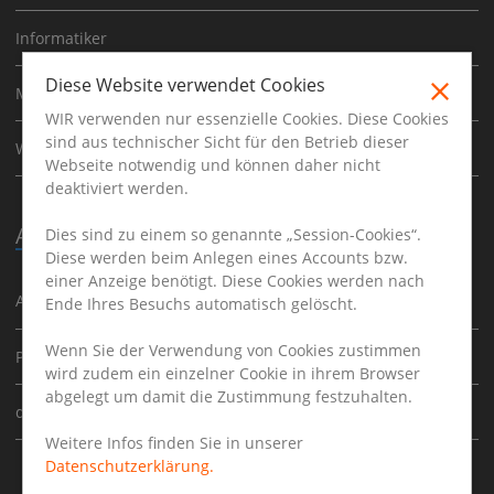
Informatiker
Diese Website verwendet Cookies
Mathematiker
WIR verwenden nur essenzielle Cookies. Diese Cookies
sind aus technischer Sicht für den Betrieb dieser
Werkstudent
Webseite notwendig und können daher nicht
deaktiviert werden.
Ausbildung
Dies sind zu einem so genannte „Session-Cookies“.
Diese werden beim Anlegen eines Accounts bzw.
einer Anzeige benötigt. Diese Cookies werden nach
Ausbildung
Ende Ihres Besuchs automatisch gelöscht.
Wenn Sie der Verwendung von Cookies zustimmen
Praktikum
wird zudem ein einzelner Cookie in ihrem Browser
abgelegt um damit die Zustimmung festzuhalten.
duales Studium
Weitere Infos finden Sie in unserer
Datenschutzerklärung.