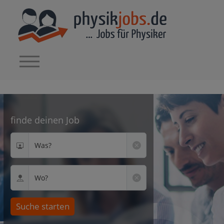
finde deinen Job
Was?
Wo?
Suche starten